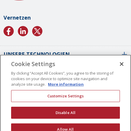
Vernetzen
UNSERE TECHNOLOGIEN
Cookie Settings
ÜBER UNS
Konforme Beschichtungen Von SCS
By clicking “Accept All Cookies”, you agree to the storing of
cookies on your device to optimize site navigation and
Konforme Parylene-Beschichtungen
analyze site usage.
More information
Konforme Flüssigbeschichtungen
Weltweite Standorte
Customize Settings
Plasma-Beschichtungen
Unsere Geschichte
STELLENANGEBOTE
KONTAKT
ALD-Beschichtungen
Vision Und Werte
Disable All
Mehrlagige Beschichtungen
Qualitätskontrolle
Oberflächenvorbereitung Für Beschichtungen
Zertifizierungen
© Copyright 2026 Specialty Coating Systems Inc. Alle Rechte vorbehalten.
Allow All
Anwendungsarchive
SCS Compliance