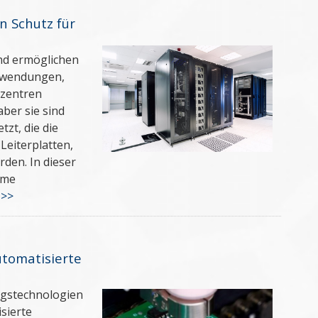
n Schutz für
nd ermöglichen
Anwendungen,
nzentren
ber sie sind
zt, die die
Leiterplatten,
den. In dieser
rme
 >>
utomatisierte
ngstechnologien
sierte