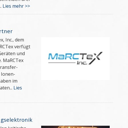
..
Lies mehr >>
rtner
, Inc., dem
RCTex verfügt
 Geräten und
he. MaRCTex
Transfer-
 Ionen-
gaben im
aten...
Lies
gselektronik