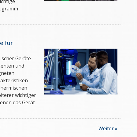
chtige
rogramm
e für
ischer Geräte
onenten und
gneten
akteristiken
 thermischen
iterer wichtiger
enen das Gerät
7
Weiter »