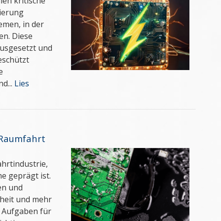
en kritische
sierung
emen, in der
en. Diese
ausgesetzt und
eschützt
e
d...
Lies
d Raumfahrt
hrtindustrie,
e geprägt ist.
en und
heit und mehr
e Aufgaben für