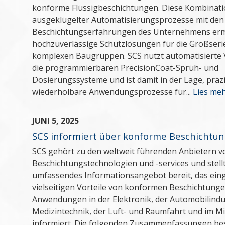
konforme Flüssigbeschichtungen. Diese Kombinat
ausgeklügelter Automatisierungsprozesse mit den
Beschichtungserfahrungen des Unternehmens erm
hochzuverlässige Schutzlösungen für die Großseri
komplexen Baugruppen. SCS nutzt automatisierte 
die programmierbaren PrecisionCoat-Sprüh- und
Dosierungssysteme und ist damit in der Lage, präzi
wiederholbare Anwendungsprozesse für...
Lies meh
JUNI 5, 2025
SCS informiert über konforme Beschichtu
SCS gehört zu den weltweit führenden Anbietern 
Beschichtungstechnologien und -services und stellt
umfassendes Informationsangebot bereit, das ein
vielseitigen Vorteile von konformen Beschichtunge
Anwendungen in der Elektronik, der Automobilindus
Medizintechnik, der Luft- und Raumfahrt und im Mi
informiert. Die folgenden Zusammenfassungen bes