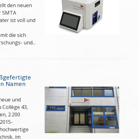
llt den neuen
er SMTA
ter ist voll und
it die sich
schungs- und...
ßgefertigte
uen Namen
 neue und
 Collège 43,
en, 2.200
:2015-
v hochwertige
chnik, im