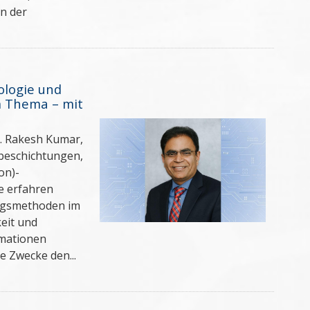
in der
logie und
m Thema – mit
. Rakesh Kumar,
beschichtungen,
on)-
e erfahren
ungsmethoden im
eit und
rmationen
e Zwecke den...