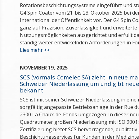
Rotationsbeschichtungssysteme eingeführt und ste
G4 Spin Coater vom 21. bis 23. Oktober 2025 bei d
International der Öffentlichkeit vor. Der G4 Spin Coa
ganz auf Präzision, Zuverlässigkeit und erweiterte
Nutzungsmöglichkeiten ausgerichtet und erfüllt dam
ständig weiter entwickelnden Anforderungen in For
Lies mehr >>
NOVEMBER 19, 2025
SCS (vormals Comelec SA) zieht in neue ma
Schweizer Niederlassung um und gibt ne
bekannt
SCS ist mit seiner Schweizer Niederlassung in eine
sorgfältig angepasste Betriebsanlage in der Rue du
2300 La Chaux-de-Fonds umgezogen. In dieser neu
Quadratmeter großen Niederlassung mit ISO 9001
Zertifizierung bietet SCS hervorragende, qualitati
Beschichtungsservices für Kunden in der Medizinte