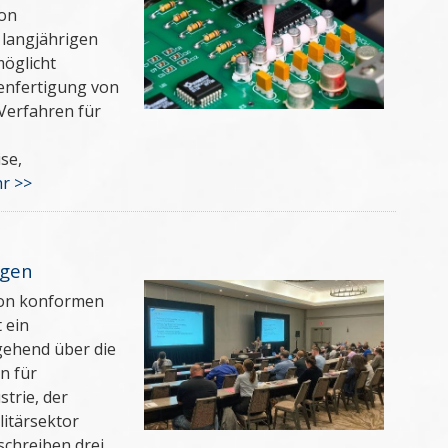
ion
 langjährigen
öglicht
enfertigung von
Verfahren für
se,
r >>
ngen
von konformen
 ein
gehend über die
n für
trie, der
litärsektor
chreiben drei