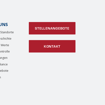
UNS
STELLENANGEBOTE
 Standorte
schichte
d Werte
KONTAKT
ontrolle
rungen
iance
gebote
m