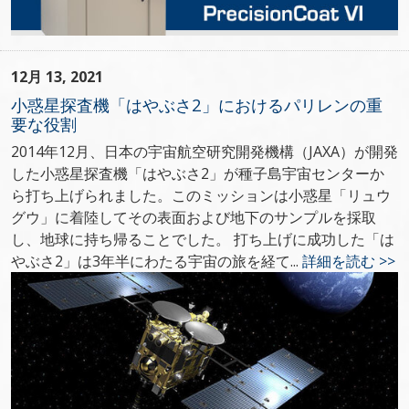
12月 13, 2021
小惑星探査機「はやぶさ2」におけるパリレンの重
要な役割
2014年12月、日本の宇宙航空研究開発機構（JAXA）が開発
した小惑星探査機「はやぶさ2」が種子島宇宙センターか
ら打ち上げられました。このミッションは小惑星「リュウ
グウ」に着陸してその表面および地下のサンプルを採取
し、地球に持ち帰ることでした。 打ち上げに成功した「は
やぶさ2」は3年半にわたる宇宙の旅を経て...
詳細を読む >>