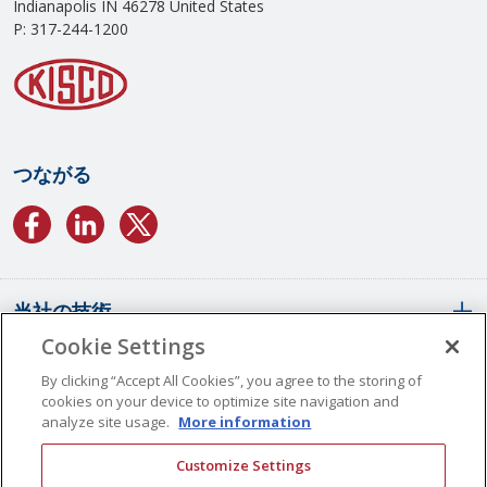
Indianapolis IN 46278 United States
P: 317-244-1200
つながる
当社の技術
Cookie Settings
会社概要
SCSコンフォーマルコーティング
By clicking “Accept All Cookies”, you agree to the storing of
cookies on your device to optimize site navigation and
パリレンコーティングの概要
analyze site usage.
More information
液体コンフォーマルコーティング
世界拠点
Customize Settings
SCS PlasmaGuard™コーティング
SCSの歴史
求人案内
連絡先