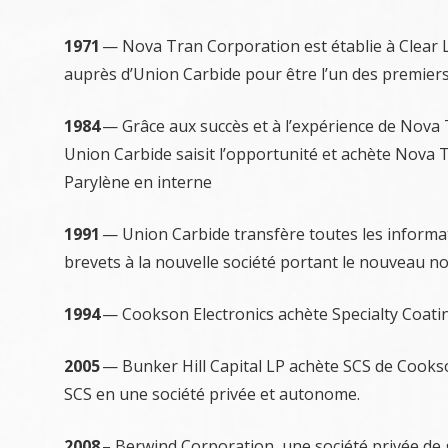
1971
— Nova Tran Corporation est établie à Clear L
auprès d’Union Carbide pour être l’un des premier
1984
— Grâce aux succès et à l’expérience de Nova T
Union Carbide saisit l’opportunité et achète Nova T
Parylène en interne
1991
— Union Carbide transfère toutes les informat
brevets à la nouvelle société portant le nouveau n
1994
— Cookson Electronics achète Specialty Coati
2005
— Bunker Hill Capital LP achète SCS de Cookson
SCS en une société privée et autonome.
2008
– Berwind Corporation, une société privée de 