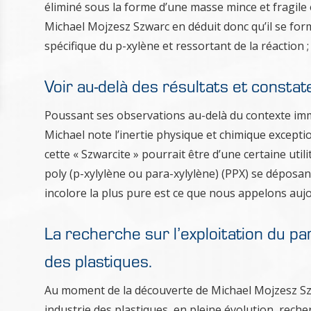
éliminé sous la forme d’une masse mince et fragile e
Michael Mojzesz Szwarc en déduit donc qu’il se for
spécifique du p-xylène et ressortant de la réaction ; 
Voir au-delà des résultats et consta
Poussant ses observations au-delà du contexte imm
Michael note l’inertie physique et chimique except
cette « Szwarcite » pourrait être d’une certaine util
poly (p-xylylène ou para-xylylène) (PPX) se déposa
incolore la plus pure est ce que nous appelons aujo
La recherche sur l’exploitation du p
des plastiques.
Au moment de la découverte de Michael Mojzesz Szwa
industrie des plastiques, en pleine évolution, rech