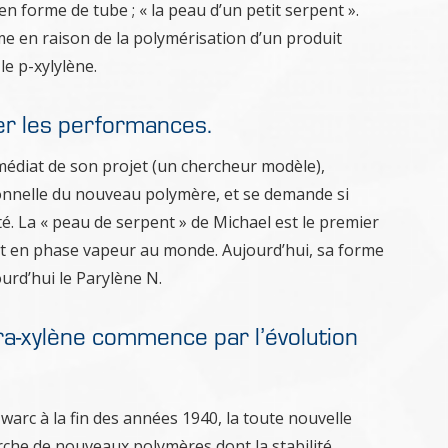
n forme de tube ; « la peau d’un petit serpent ».
me en raison de la polymérisation d’un produit
le p-xylylène.
ter les performances.
édiat de son projet (un chercheur modèle),
ionnelle du nouveau polymère, et se demande si
ité. La « peau de serpent » de Michael est le premier
nt en phase vapeur au monde. Aujourd’hui, sa forme
urd’hui le Parylène N.
ara-xylène commence par l’évolution
rc à la fin des années 1940, la toute nouvelle
erche de nouveaux polymères dont la stabilité