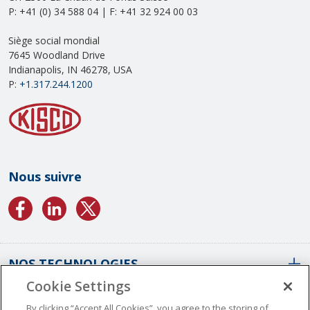
P: +41 (0) 34 588 04 | F: +41 32 924 00 03
Siège social mondial
7645 Woodland Drive
Indianapolis, IN 46278, USA
P:
+1.317.244.1200
Nous suivre
NOS TECHNOLOGIES
Cookie Settings
À NOTRE PROPOS
Aperçu Des Revêtements
By clicking “Accept All Cookies”, you agree to the storing of