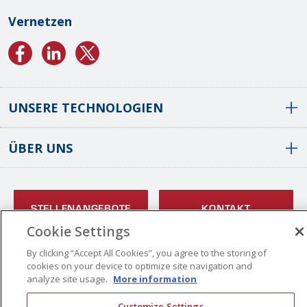
Vernetzen
UNSERE TECHNOLOGIEN
ÜBER UNS
Konforme Beschichtungen Von SCS
Konforme Parylene-Beschichtungen
Konforme Flüssigbeschichtungen
Weltweite Standorte
Plasma-Beschichtungen
Unsere Geschichte
STELLENANGEBOTE
KONTAKT
ALD-Beschichtungen
Vision Und Werte
Cookie Settings
Mehrlagige Beschichtungen
Qualitätskontrolle
By clicking “Accept All Cookies”, you agree to the storing of
Oberflächenvorbereitung Für Beschichtungen
cookies on your device to optimize site navigation and
Zertifizierungen
© Copyright 2026 Specialty Coating Systems Inc. Alle Rechte vorbehalten.
analyze site usage.
More information
Anwendungsarchive
SCS Compliance
Datenschutz
Übersicht
Kooperative Projekte
Stellenangebote
Customize Settings