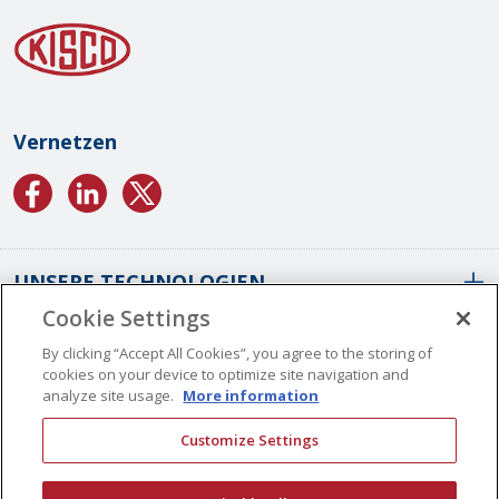
Vernetzen
UNSERE TECHNOLOGIEN
Cookie Settings
ÜBER UNS
Konforme Beschichtungen Von SCS
By clicking “Accept All Cookies”, you agree to the storing of
cookies on your device to optimize site navigation and
Konforme Parylene-Beschichtungen
analyze site usage.
More information
Konforme Flüssigbeschichtungen
Weltweite Standorte
Customize Settings
Plasma-Beschichtungen
Unsere Geschichte
STELLENANGEBOTE
KONTAKT
ALD-Beschichtungen
Vision Und Werte