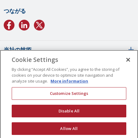
つながる
当社の技術
Cookie Settings
会社概要
SCSコンフォーマルコーティング
By clicking “Accept All Cookies”, you agree to the storing of
cookies on your device to optimize site navigation and
パリレンコーティングの概要
analyze site usage.
More information
液体コンフォーマルコーティング
世界拠点
Customize Settings
SCS PlasmaGuard™コーティング
SCSの歴史
求人案内
連絡先
ALDコーティング
ビジョンとバリュー
Disable All
多層コーティング
品質管理
表面エンジニアリング
認定
© Copyright 2026 Specialty Coating Systems Inc. All Rights Reserved.
Allow All
コーティング適用アーカイブ
コンプライアンス
プライバシー
サイトマップ