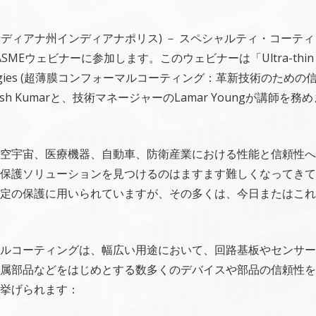
(インディアナ州インディアナポリス) － スペシャルティ・コーティング・シ
MEウェビナーに参加します。このウェビナーは「Ultra-thin Conformal C
echnologies (超薄膜コンフォーマルコーティング：革新技術の
kesh Kumarと、技術マネージャーのLamar Youngが講師
空宇宙、医療機器、自動車、防衛産業における性能と信頼性へ
保護ソリューションを見つけるのはますます難しくなってきて
定の保護に用いられていますが、その多くは、今日またはこれ
ルコーティングは、幅広い用途において、回路基板やセンサー、
属部品などをはじめとする数多くのデバイスや部品の信頼性を
挙げられます：