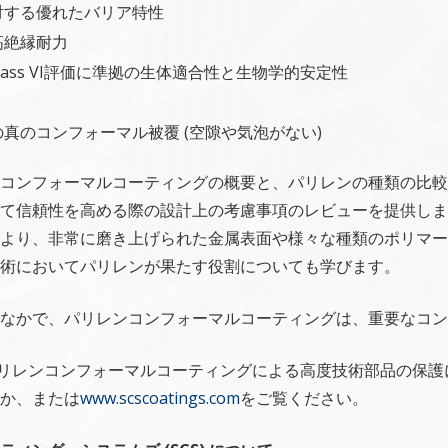
対する優れたバリア特性
高絶縁耐力
SP Class VI評価に準拠の生体適合性と生物学的安定性
真のコンフォーマル被覆 (空隙や気泡がない)
コンフォーマルコーティングの概要と、パリレンの種類の比較
て信頼性を高める際の設計上の考慮事項のレビューを提供しま
より、非常に磨き上げられた金属表面や様々な種類のポリマー
術においてパリレンが果たす役割についても学びます。
なかで、パリレンコンフォーマルコーティングは、重要なコン
リレンコンフォーマルコーティングによる高度技術部品の保護についての詳
か、または
www.scscoatings.com
をご覧ください。