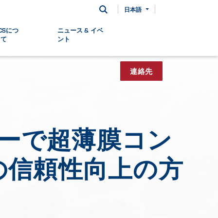
日本語
CSにつ
ニュース & イベ
いて
ント
連絡先
ナーで超薄膜コン
の信頼性向上の方