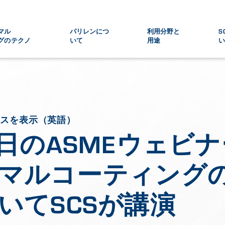
マル
パリレンにつ
利用分野と
S
グのテクノ
いて
用途
ースを表示（英語）
1日のASMEウェビ
マルコーティング
いてSCSが講演